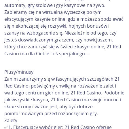
automaty, gry stołowe i gry kasynowe na żywo.
Zabieramy cię na wirtualną wycieczkę po tym
ekscytującym kasynie online, gdzie możesz spodziewać
się niekończącej się rozrywki, hojnych bonusów i
szansy na wzbogacenie się. Niezależnie od tego, czy
jesteś doświadczonym graczem, czy nowicjuszem,
który chce zanurzyć się w świecie kasyn online, 21 Red
Casino ma dla Ciebie coś specjalnego….
Plusy/minusy
Zanim zanurzymy się w fascynujących szczegółach 21
Red Casino, poświęćmy chwilę na rozważenie zalet i
wad tego centrum gier online, 21 Red Casino. Podobnie
jak wszystkie kasyna, 21 Red Casino ma swoje mocne i
słabe strony i ważne jest, aby być dobrze
poinformowanym przed rozpoczęciem gry.
Zalety
✅1. Ekscytujący wybór gier: 21 Red Casino oferuje