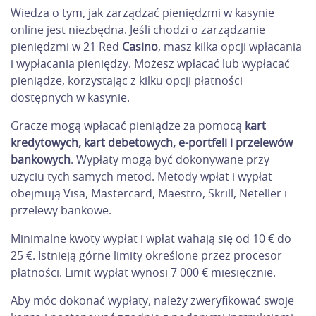
Wiedza o tym, jak zarządzać pieniędzmi w kasynie
online jest niezbędna. Jeśli chodzi o zarządzanie
pieniędzmi w 21 Red
Casino
, masz kilka opcji wpłacania
i wypłacania pieniędzy. Możesz wpłacać lub wypłacać
pieniądze, korzystając z kilku opcji płatności
dostępnych w kasynie.
Gracze mogą wpłacać pieniądze za pomocą
kart
kredytowych, kart debetowych, e-portfeli i przelewów
bankowych
. Wypłaty mogą być dokonywane przy
użyciu tych samych metod. Metody wpłat i wypłat
obejmują Visa, Mastercard, Maestro, Skrill, Neteller i
przelewy bankowe.
Minimalne kwoty wypłat i wpłat wahają się od 10 € do
25 €. Istnieją górne limity określone przez procesor
płatności. Limit wypłat wynosi 7 000 € miesięcznie.
Aby móc dokonać wypłaty, należy zweryfikować swoje