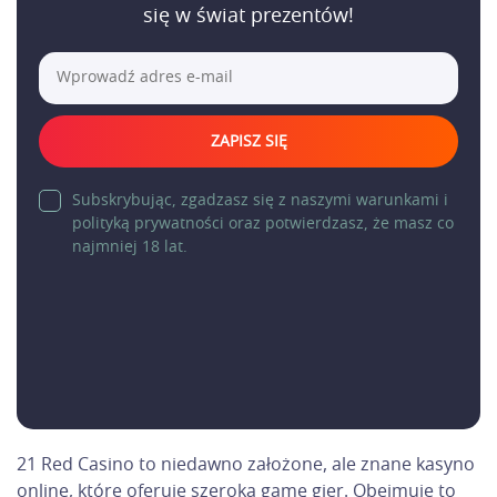
się w świat prezentów!
ZAPISZ SIĘ
Subskrybując, zgadzasz się z naszymi warunkami i
polityką prywatności oraz potwierdzasz, że masz co
najmniej 18 lat.
21 Red Casino to niedawno założone, ale znane kasyno
online, które oferuje szeroką gamę gier. Obejmuje to