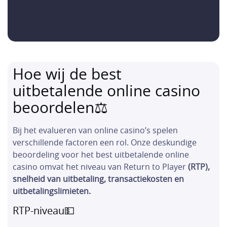
Hoe wij de best
uitbetalende online casino
beoordelen⚖️
Bij het evalueren van online casino’s spelen
verschillende factoren een rol. Onze deskundige
beoordeling voor het best uitbetalende online
casino omvat het niveau van Return to Player
(RTP),
snelheid van uitbetaling, transactiekosten en
uitbetalingslimieten.
RTP-niveau💵