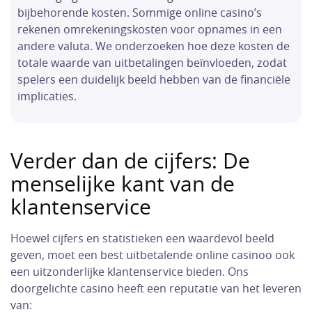
bijbehorende kosten. Sommige online casino’s
rekenen omrekeningskosten voor opnames in een
andere valuta. We onderzoeken hoe deze kosten de
totale waarde van uitbetalingen beïnvloeden, zodat
spelers een duidelijk beeld hebben van de financiële
implicaties.
Verder dan de cijfers: De
menselijke kant van de
klantenservice
Hoewel cijfers en statistieken een waardevol beeld
geven, moet een best uitbetalende online casinoo ook
een uitzonderlijke klantenservice bieden. Ons
doorgelichte casino heeft een reputatie van het leveren
van: