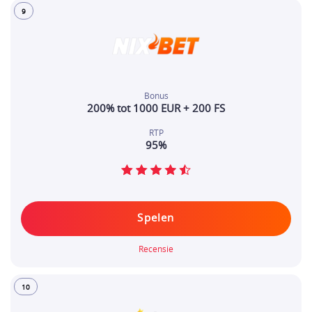
9
Bonus
200% tot 1000 EUR + 200 FS
RTP
95%
Spelen
Recensie
10