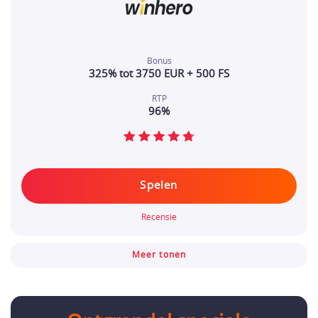
Bonus
325% tot 3750 EUR + 500 FS
RTP
96%
Spelen
Recensie
Meer tonen