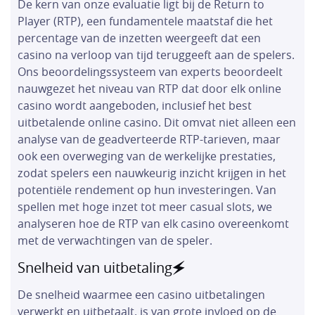
De kern van onze evaluatie ligt bij de Return to
Player (RTP), een fundamentele maatstaf die het
percentage van de inzetten weergeeft dat een
casino na verloop van tijd teruggeeft aan de spelers.
Ons beoordelingssysteem van experts beoordeelt
nauwgezet het niveau van RTP dat door elk online
casino wordt aangeboden, inclusief het best
uitbetalende online casino. Dit omvat niet alleen een
analyse van de geadverteerde RTP-tarieven, maar
ook een overweging van de werkelijke prestaties,
zodat spelers een nauwkeurig inzicht krijgen in het
potentiële rendement op hun investeringen. Van
spellen met hoge inzet tot meer casual slots, we
analyseren hoe de RTP van elk casino overeenkomt
met de verwachtingen van de speler.
Snelheid van uitbetaling🗲
De snelheid waarmee een casino uitbetalingen
verwerkt en uitbetaalt, is van grote invloed op de