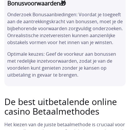
Bonusvoorwaarden🎁
Onderzoek Bonusaanbiedingen: Voordat je toegeeft
aan de aantrekkingskracht van bonussen, moet je de
bijbehorende voorwaarden zorgvuldig onderzoeken.
Onrealistische inzetvereisten kunnen aanzienlijke
obstakels vormen voor het innen van je winsten.
Optimale keuzes: Geef de voorkeur aan bonussen
met redelijke inzetvoorwaarden, zodat je van de
voordelen kunt genieten zonder je kansen op
uitbetaling in gevaar te brengen.
De best uitbetalende online
casino Betaalmethodes
Het kiezen van de juiste betaalmethode is cruciaal voor