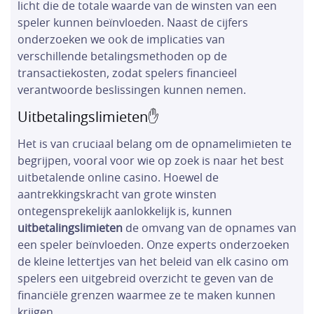
licht die de totale waarde van de winsten van een
speler kunnen beïnvloeden. Naast de cijfers
onderzoeken we ook de implicaties van
verschillende betalingsmethoden op de
transactiekosten, zodat spelers financieel
verantwoorde beslissingen kunnen nemen.
Uitbetalingslimieten✋
Het is van cruciaal belang om de opnamelimieten te
begrijpen, vooral voor wie op zoek is naar het best
uitbetalende online casino. Hoewel de
aantrekkingskracht van grote winsten
ontegensprekelijk aanlokkelijk is, kunnen
uitbetalingslimieten
de omvang van de opnames van
een speler beïnvloeden. Onze experts onderzoeken
de kleine lettertjes van het beleid van elk casino om
spelers een uitgebreid overzicht te geven van de
financiële grenzen waarmee ze te maken kunnen
krijgen.