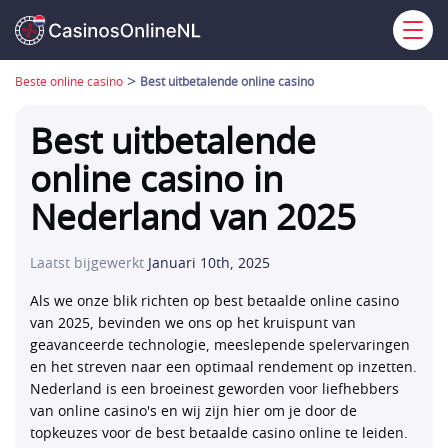
>
Beste online casino
Best uitbetalende online casino
Best uitbetalende
online casino in
Nederland van 2025
Laatst bijgewerkt
Januari 10th, 2025
Als we onze blik richten op best betaalde online casino
van 2025, bevinden we ons op het kruispunt van
geavanceerde technologie, meeslepende spelervaringen
en het streven naar een optimaal rendement op inzetten.
Nederland is een broeinest geworden voor liefhebbers
van online casino's en wij zijn hier om je door de
topkeuzes voor de best betaalde casino online te leiden.