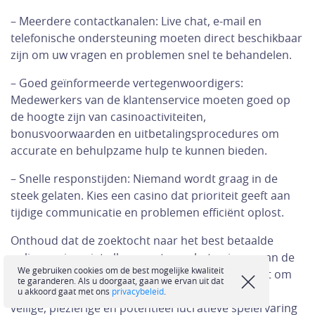
– Meerdere contactkanalen: Live chat, e-mail en
telefonische ondersteuning moeten direct beschikbaar
zijn om uw vragen en problemen snel te behandelen.
– Goed geïnformeerde vertegenwoordigers:
Medewerkers van de klantenservice moeten goed op
de hoogte zijn van casinoactiviteiten,
bonusvoorwaarden en uitbetalingsprocedures om
accurate en behulpzame hulp te kunnen bieden.
– Snelle responstijden: Niemand wordt graag in de
steek gelaten. Kies een casino dat prioriteit geeft aan
tijdige communicatie en problemen efficiënt oplost.
Onthoud dat de zoektocht naar het best betaalde
online casino niet alleen gaat over het najagen van de
We gebruiken cookies om de best mogelijke kwaliteit
hoogste RTP of de snelste uitbetalingen. Het gaat om
te garanderen. Als u doorgaat, gaan we ervan uit dat
het vinden van een betrouwbare partner die een
u akkoord gaat met ons
privacybeleid
.
veilige, plezierige en potentieel lucratieve spelervaring