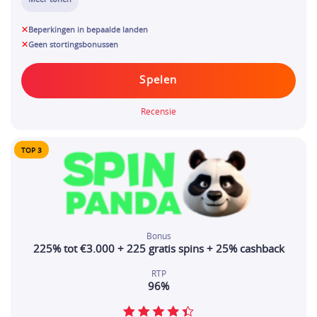
×
Beperkingen in bepaalde landen
×
Geen stortingsbonussen
Spelen
Recensie
TOP
3
Bonus
225% tot €3.000 + 225 gratis spins + 25% cashback
RTP
96%