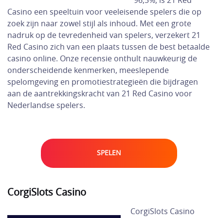
96,5%, is 21 Red
Casino een speeltuin voor veeleisende spelers die op
zoek zijn naar zowel stijl als inhoud. Met een grote
nadruk op de tevredenheid van spelers, verzekert 21
Red Casino zich van een plaats tussen de best betaalde
casino online. Onze recensie onthult nauwkeurig de
onderscheidende kenmerken, meeslepende
spelomgeving en promotiestrategieën die bijdragen
aan de aantrekkingskracht van 21 Red Casino voor
Nederlandse spelers.
SPELEN
CorgiSlots Casino
CorgiSlots Casino