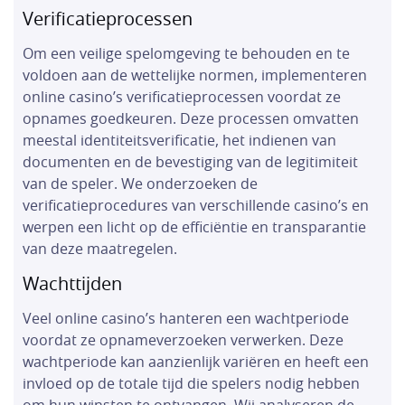
Verificatieprocessen
Om een veilige spelomgeving te behouden en te
voldoen aan de wettelijke normen, implementeren
online casino’s verificatieprocessen voordat ze
opnames goedkeuren. Deze processen omvatten
meestal identiteitsverificatie, het indienen van
documenten en de bevestiging van de legitimiteit
van de speler. We onderzoeken de
verificatieprocedures van verschillende casino’s en
werpen een licht op de efficiëntie en transparantie
van deze maatregelen.
Wachttijden
Veel online casino’s hanteren een wachtperiode
voordat ze opnameverzoeken verwerken. Deze
wachtperiode kan aanzienlijk variëren en heeft een
invloed op de totale tijd die spelers nodig hebben