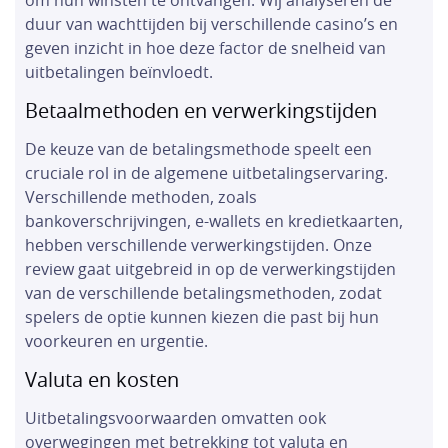
om hun winsten te ontvangen. Wij analyseren de
duur van wachttijden bij verschillende casino’s en
geven inzicht in hoe deze factor de snelheid van
uitbetalingen beïnvloedt.
Betaalmethoden en verwerkingstijden
De keuze van de betalingsmethode speelt een
cruciale rol in de algemene uitbetalingservaring.
Verschillende methoden, zoals
bankoverschrijvingen, e-wallets en kredietkaarten,
hebben verschillende verwerkingstijden. Onze
review gaat uitgebreid in op de verwerkingstijden
van de verschillende betalingsmethoden, zodat
spelers de optie kunnen kiezen die past bij hun
voorkeuren en urgentie.
Valuta en kosten
Uitbetalingsvoorwaarden omvatten ook
overwegingen met betrekking tot valuta en