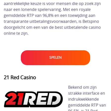
aantrekkelijke keuze is voor mensen die op zoek zijn
naar een lonende spelervaring. Met een royale
gemiddelde RTP van 96,8% en een toewijding aan
transparante uitbetalingsvoorwaarden, is Betspino
doorgelicht om een van de best uitbetalende casino
online te zijn.
SPELEN
21 Red Casino
Bekend om zijn
strakke interface en
indrukwekkende
gemiddelde RTP van