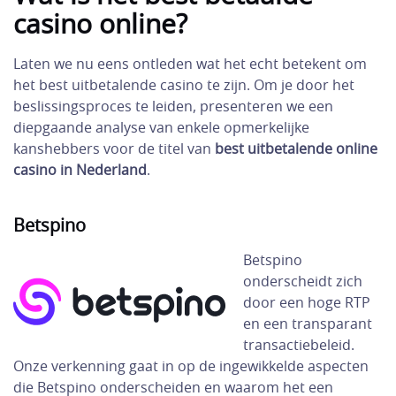
casino online?
Laten we nu eens ontleden wat het echt betekent om
het best uitbetalende casino te zijn. Om je door het
beslissingsproces te leiden, presenteren we een
diepgaande analyse van enkele opmerkelijke
kanshebbers voor de titel van
best uitbetalende online
casino in Nederland
.
Betspino
Betspino
onderscheidt zich
door een hoge RTP
en een transparant
transactiebeleid.
Onze verkenning gaat in op de ingewikkelde aspecten
die Betspino onderscheiden en waarom het een