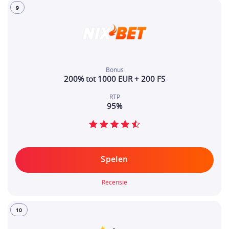
9
Bonus
200% tot 1000 EUR + 200 FS
RTP
95%
Spelen
Recensie
10