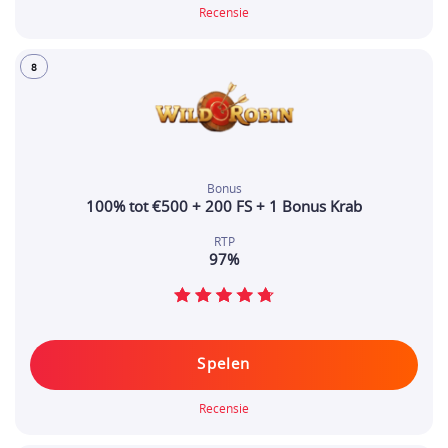
Recensie
8
Bonus
100% tot €500 + 200 FS + 1 Bonus Krab
RTP
97%
Spelen
Recensie