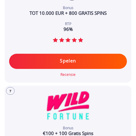
Bonus
TOT 10.000 EUR + 800 GRATIS SPINS
RTP
96%
Spelen
Recensie
7
Bonus
€100 + 100 Gratis Spins