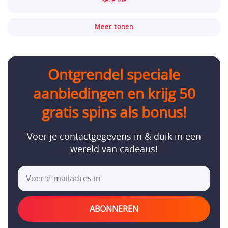
Recensie
Meer tonen
Ontgrendel speciale
aanbiedingen en krijg 50
gratis spins als bonus!
Voer je contactgegevens in & duik in een
wereld van cadeaus!
ABONNEREN