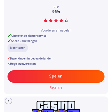
RTP
96%
Voordelen en nadelen
✓
Uitstekende klantenservice
✓
Snelle uitbetalingen
Meer tonen
×
Beperkingen in bepaalde landen
×
Hoge inzetvereisten
Spelen
Recensie
5