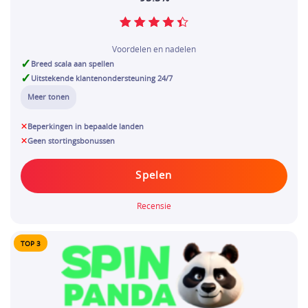
Voordelen en nadelen
✓
Breed scala aan spellen
✓
Uitstekende klantenondersteuning 24/7
Meer tonen
×
Beperkingen in bepaalde landen
×
Geen stortingsbonussen
Spelen
Recensie
TOP
3