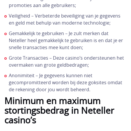
promoties aan alle gebruikers;
Veiligheid – Verbeterde beveiliging van je gegevens
en geld met behulp van moderne technologie;
Gemakkelijk te gebruiken – Je zult merken dat
Neteller heel gemakkelijk te gebruiken is en dat je er
snelle transacties mee kunt doen;
Grote Transacties – Deze casino’s ondersteunen het
overmaken van grote geldbedragen;
Anonimiteit – Je gegevens kunnen niet
gecompromitteerd worden bij deze goksites omdat
de rekening door jou wordt beheerd.
Minimum en maximum
stortingsbedrag in Neteller
casino’s