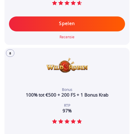
Spelen
Recensie
8
Bonus
100% tot €500 + 200 FS + 1 Bonus Krab
RTP
97%