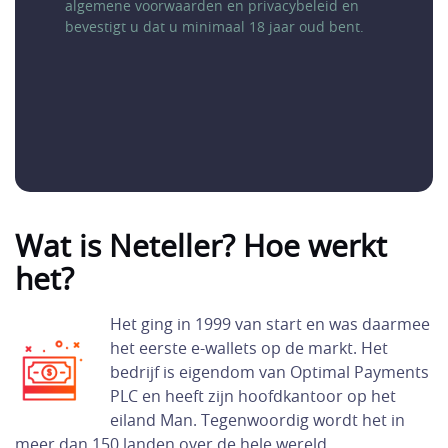
algemene voorwaarden en privacybeleid en
bevestigt u dat u minimaal 18 jaar oud bent.
Wat is Neteller? Hoe werkt
het?
Het ging in 1999 van start en was daarmee
het eerste e-wallets op de markt. Het
bedrijf is eigendom van Optimal Payments
PLC en heeft zijn hoofdkantoor op het
eiland Man. Tegenwoordig wordt het in
meer dan 150 landen over de hele wereld