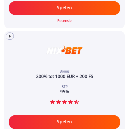
Spelen
Recensie
9
Bonus
200% tot 1000 EUR + 200 FS
RTP
95%
Spelen