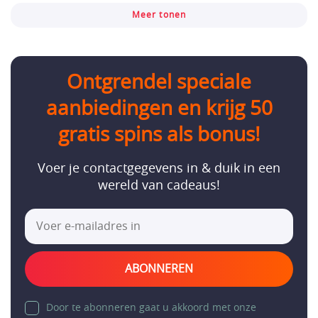
Meer tonen
Ontgrendel speciale
aanbiedingen en krijg 50
gratis spins als bonus!
Voer je contactgegevens in & duik in een
wereld van cadeaus!
ABONNEREN
Door te abonneren gaat u akkoord met onze