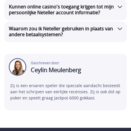
Neteller account opent. Er worden echter wel wat
Kunnen online casino's toegang krijgen tot mijn
kosten aangerekend als je je geld van en naar je
persoonlijke Neteller account informatie?
casino rekeningen overmaakt.
Helemaal niet. Online casino's kunnen op geen enkel
moment toegang krijgen tot je Neteller account
Waarom zou ik Neteller gebruiken in plaats van
gegevens. Bovendien ben jij de enige die over de
andere betaalsystemen?
inloggegevens van je Neteller account mag
beschikken.
Er zijn talloze voordelen die je krijgt als je Neteller
verkiest boven andere betaalsystemen. Dergelijke
voordelen zijn o.a. onmiddellijke en gratis spins,
grote bonussen en promoties, veilige transacties en
Geschreven door:
meer.
Ceylin
Meulenberg
Zij is een ervaren speler die speciale aandacht besteedt
aan het schrijven van eerlijke recensies. Zij is ook dol op
poker en speelt graag Jackpot 6000 gokkast.