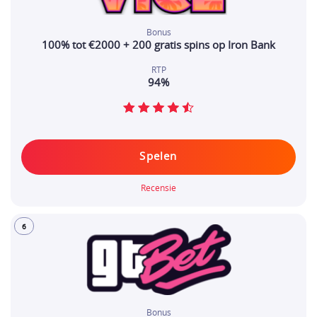
Bonus
100% tot €2000 + 200 gratis spins op Iron Bank
RTP
94%
Spelen
Recensie
6
Bonus