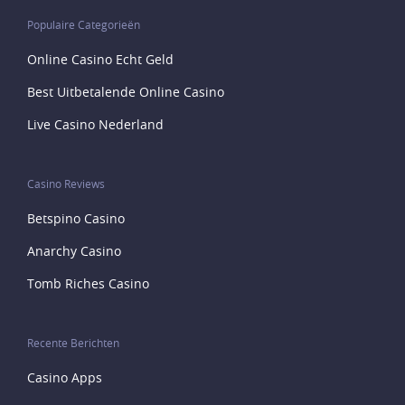
Populaire Categorieën
Online Casino Echt Geld
Best Uitbetalende Online Casino
Live Casino Nederland
Casino Reviews
Betspino Casino
Anarchy Casino
Tomb Riches Casino
Recente Berichten
Casino Apps