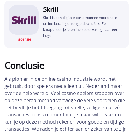
Skrill
Skrill is een digitale portemonnee voor snelle
online betalingen en geldtransfers. Zo
katapulteer je je online spelervaring naar een
hoger …
Recensie
Conclusie
Als pionier in de online casino industrie wordt het
gebruikt door spelers niet alleen uit Nederland maar
over de hele wereld. Veel casino spelers stappen over
op deze betaalmethod vanwege de vele voordelen die
het biedt. Je hebt toegang tot snelle, veilige en privé
transacties op elk moment dat je maar wilt. Daarom
kun je op deze method rekenen voor goede en tijdige
transacties. We raden je echter aan er zeker van te zijn