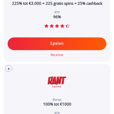
225% tot €3.000 + 225 gratis spins + 25% cashback
RTP
96%
Spelen
Recensie
4
Bonus
100% tot €1000
RTP