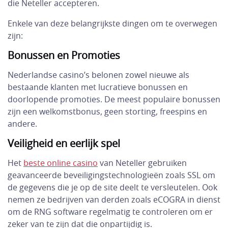
die Neteller accepteren.
Enkele van deze belangrijkste dingen om te overwegen
zijn:
Bonussen en Promoties
Nederlandse casino’s belonen zowel nieuwe als
bestaande klanten met lucratieve bonussen en
doorlopende promoties. De meest populaire bonussen
zijn een welkomstbonus, geen storting, freespins en
andere.
Veiligheid en eerlijk spel
Het
beste online casino
van Neteller gebruiken
geavanceerde beveiligingstechnologieën zoals SSL om
de gegevens die je op de site deelt te versleutelen. Ook
nemen ze bedrijven van derden zoals eCOGRA in dienst
om de RNG software regelmatig te controleren om er
zeker van te zijn dat die onpartijdig is.