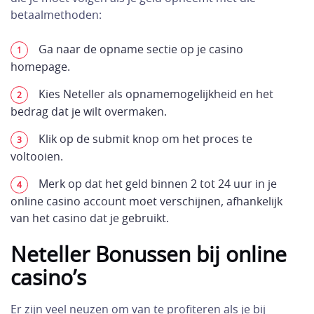
betaalmethoden:
Ga naar de opname sectie op je casino
homepage.
Kies Neteller als opnamemogelijkheid en het
bedrag dat je wilt overmaken.
Klik op de submit knop om het proces te
voltooien.
Merk op dat het geld binnen 2 tot 24 uur in je
online casino account moet verschijnen, afhankelijk
van het casino dat je gebruikt.
Neteller Bonussen bij online
casino’s
Er zijn veel neuzen om van te profiteren als je bij