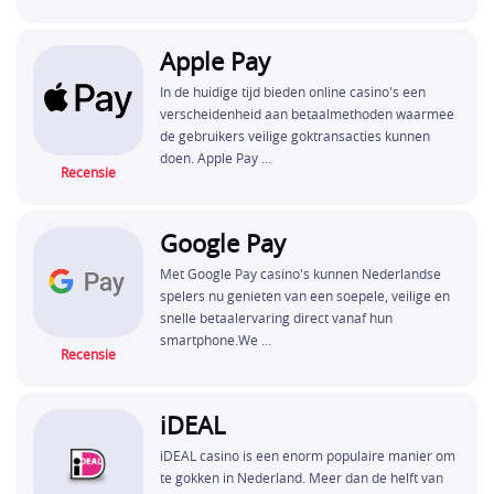
Apple Pay
In de huidige tijd bieden online casino's een
verscheidenheid aan betaalmethoden waarmee
de gebruikers veilige goktransacties kunnen
doen. Apple Pay …
Recensie
Google Pay
Met Google Pay casino's kunnen Nederlandse
spelers nu genieten van een soepele, veilige en
snelle betaalervaring direct vanaf hun
smartphone.We …
Recensie
iDEAL
iDEAL casino is een enorm populaire manier om
te gokken in Nederland. Meer dan de helft van