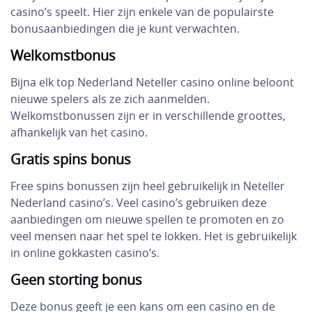
casino’s speelt. Hier zijn enkele van de populairste
bonusaanbiedingen die je kunt verwachten.
Welkomstbonus
Bijna elk top Nederland Neteller casino online beloont
nieuwe spelers als ze zich aanmelden.
Welkomstbonussen zijn er in verschillende groottes,
afhankelijk van het casino.
Gratis spins bonus
Free spins bonussen zijn heel gebruikelijk in Neteller
Nederland casino’s. Veel casino’s gebruiken deze
aanbiedingen om nieuwe spellen te promoten en zo
veel mensen naar het spel te lokken. Het is gebruikelijk
in online gokkasten casino’s.
Geen storting bonus
Deze bonus geeft je een kans om een casino en de