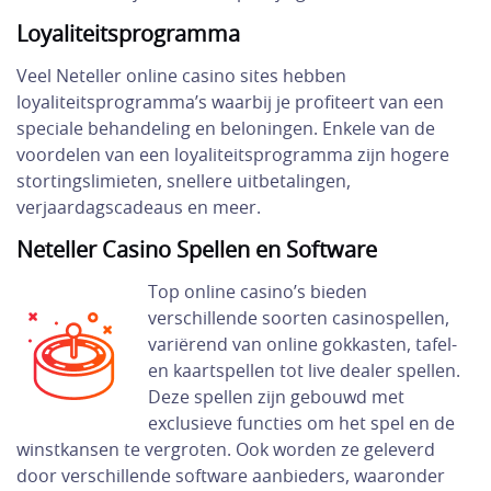
Loyaliteitsprogramma
Veel Neteller online casino sites hebben
loyaliteitsprogramma’s waarbij je profiteert van een
speciale behandeling en beloningen. Enkele van de
voordelen van een loyaliteitsprogramma zijn hogere
stortingslimieten, snellere uitbetalingen,
verjaardagscadeaus en meer.
Neteller Casino Spellen en Software
Top online casino’s bieden
verschillende soorten casinospellen,
variërend van online gokkasten, tafel-
en kaartspellen tot live dealer spellen.
Deze spellen zijn gebouwd met
exclusieve functies om het spel en de
winstkansen te vergroten. Ook worden ze geleverd
door verschillende software aanbieders, waaronder