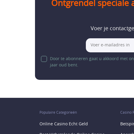
Ontgrendel speciale a
Voer je contactg
Door te abonneren gaat u akkoord met on
jaar oud bent.
Populaire Categorieën
Casino 
Online Casino Echt Geld
Betspi