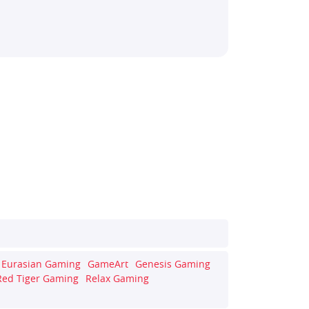
Eurasian Gaming
GameArt
Genesis Gaming
Red Tiger Gaming
Relax Gaming