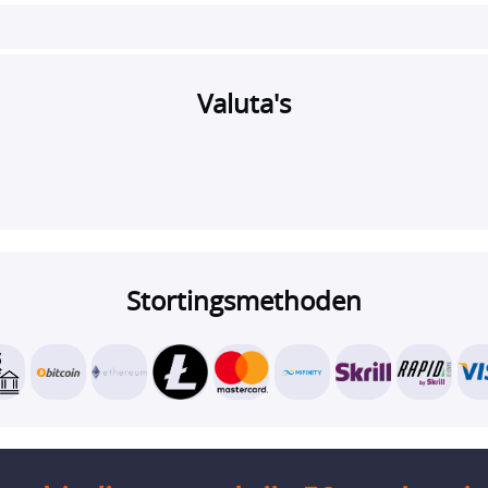
Valuta's
Stortingsmethoden