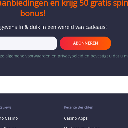
anbiedingen en krijg 50 gratis spin
bonus!
egevens in & duik in een wereld van cadeaus!
ABONNEREN
ze algemene voorwaarden en privacybeleid en bevestigt u dat u m
Reviews
Recente Berichten
no Casino
Casino Apps