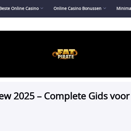
Beste Online Casino
Online Casino Bonussen
Minima
iew 2025 – Complete Gids voor