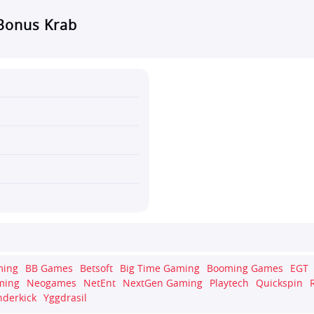
 Bonus Krab
ming
BB Games
Betsoft
Big Time Gaming
Booming Games
EGT
ming
Neogames
NetEnt
NextGen Gaming
Playtech
Quickspin
derkick
Yggdrasil