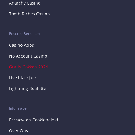
Anarchy Casino
Tomb Riches Casino
Recente Berichten
Casino Apps
No Account Casino
Gratis Gokken 2024
Live blackjack
Lightning Roulette
Informatie
Privacy- en Cookiebeleid
Over Ons