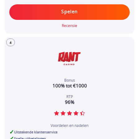
Spelen
Recensie
4
Bonus
100% tot €1000
RTP
96%
Voordelen en nadelen
✓
Uitstekende klantenservice
Snelle uitbetalingen