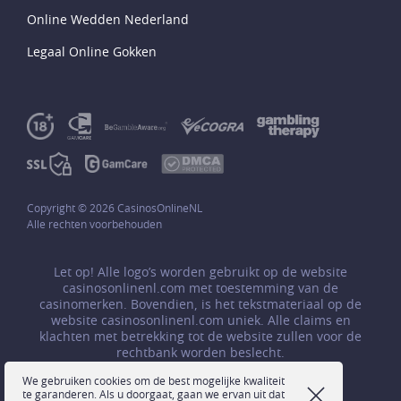
Online Wedden Nederland
Legaal Online Gokken
Copyright © 2026 CasinosOnlineNL
Alle rechten voorbehouden
Let op! Alle logo’s worden gebruikt op de website
casinosonlinenl.com met toestemming van de
casinomerken. Bovendien, is het tekstmateriaal op de
website casinosonlinenl.com uniek. Alle claims en
klachten met betrekking tot de website zullen voor de
rechtbank worden beslecht.
We gebruiken cookies om de best mogelijke kwaliteit
te garanderen. Als u doorgaat, gaan we ervan uit dat