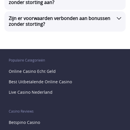
zonder storting aan?
hoeven te doen. Deze bonussen geven spelers de
kans om echt geld te winnen zonder hun eigen geld
Online casino's bieden bonussen zonder storting aan
te riskeren.
om nieuwe spelers aan te trekken, hun competitieve
Zijn er voorwaarden verbonden aan bonussen
voordeel te vergroten, nieuwe spellen te promoten en
zonder storting?
de tevredenheid van de spelers te verzekeren.
Ja, bonussen zonder storting hebben vaak
voorwaarden en beperkingen, waaronder
inzetvereisten, maximale winstlimieten, een beperkte
geldigheidsperiode en beperkingen op de spellen
waarop de bonus kan worden gebruikt.
Populaire Categorieën
Online Casino Echt Geld
Best Uitbetalende Online Casino
Live Casino Nederland
Casino Reviews
Betspino Casino