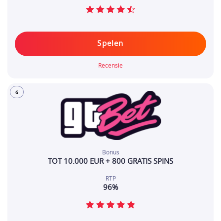
Spelen
Recensie
6
Bonus
TOT 10.000 EUR + 800 GRATIS SPINS
RTP
96%