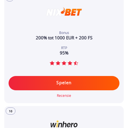
Bonus
200% tot 1000 EUR + 200 FS
RTP
95%
Spelen
Recensie
10