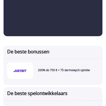
De beste bonussen
200% do 750 € + 75 darmowych spinów
De beste spelontwikkelaars