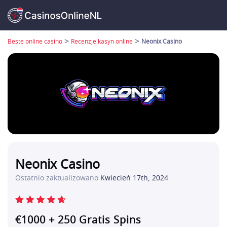
>
>
Beste online casino
Recenzje kasyn online
Neonix Casino
Neonix Casino
Ostatnio zaktualizowano
Kwiecień 17th, 2024
€1000 + 250 Gratis Spins