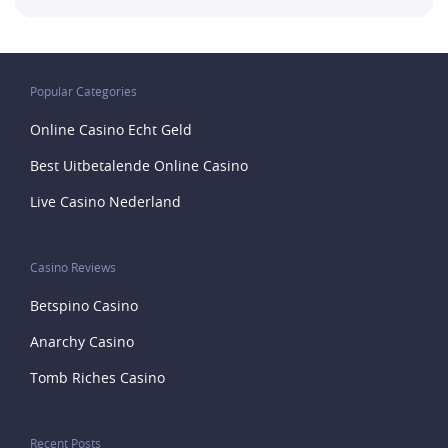
Popular Categories
Online Casino Echt Geld
Best Uitbetalende Online Casino
Live Casino Nederland
Casino Reviews
Betspino Casino
Anarchy Casino
Tomb Riches Casino
Recent Posts