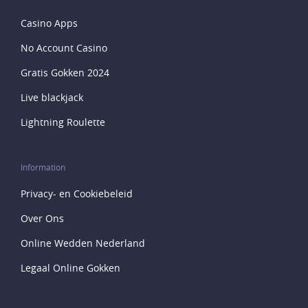
Casino Apps
No Account Casino
Gratis Gokken 2024
Live blackjack
Lightning Roulette
Information
Privacy- en Cookiebeleid
Over Ons
Online Wedden Nederland
Legaal Online Gokken