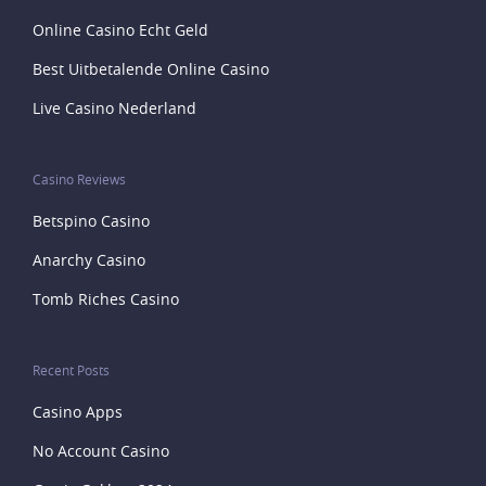
Online Casino Echt Geld
Best Uitbetalende Online Casino
Live Casino Nederland
Casino Reviews
Betspino Casino
Anarchy Casino
Tomb Riches Casino
Recent Posts
Casino Apps
No Account Casino