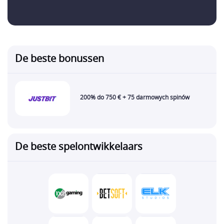
De beste bonussen
200% do 750 € + 75 darmowych spinów
De beste spelontwikkelaars