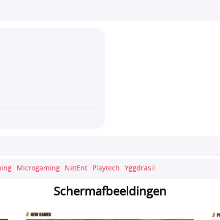
ming
Microgaming
NetEnt
Playtech
Yggdrasil
Schermafbeeldingen