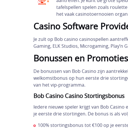
aantreffen. Je kunt de grote spel
tafelspellen spelen zoals roulett
het vaak casinotoernooien organis
Casino Software Provid
Je zult op Bob casino casinospellen aantref
Gaming, ELK Studios, Microgaming, Play’n GO
Bonussen en Promoties
De bonussen van Bob Casino zijn aantrekke
welkomstbonus op hun eerste drie storting
van het vip-programma.
Bob Casino Casino Stortingsbonus
Iedere nieuwe speler krijgt van Bob Casino
je eerste drie stortingen. De bonus is als vo
100% stortingsbonus tot €100 op je eerst