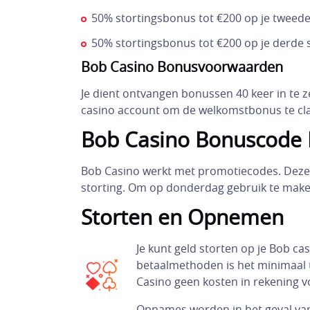
50% stortingsbonus tot €200 op je tweede
50% stortingsbonus tot €200 op je derde 
Bob Casino Bonusvoorwaarden
Je dient ontvangen bonussen 40 keer in te 
casino account om de welkomstbonus te clai
Bob Casino Bonuscode 
Bob Casino werkt met promotiecodes. Deze 
storting. Om op donderdag gebruik te make
Storten en Opnemen
Je kunt geld storten op je Bob cas
betaalmethoden is het minimaal t
Casino geen kosten in rekening vo
Opnames worden in het geval van 