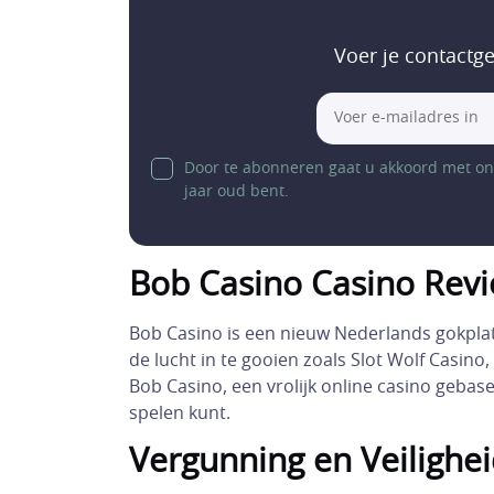
Voer je contactg
Door te abonneren gaat u akkoord met on
jaar oud bent.
Bob Casino Casino Rev
Bob Casino is een nieuw Nederlands gokplat
de lucht in te gooien zoals Slot Wolf Casin
Bob Casino, een vrolijk online casino gebas
spelen kunt.
Vergunning en Veilighe