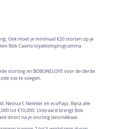
ng. Ook moet je minimaal €20 storten op je
 geen Bob Casino loyaliteitsprogramma.
weede storting en BOBONELOVE voor de derde
ode toe te voegen.
l, Neosurf, Neteller en ecoPayz. Bijna alle
,000 tot €10,000. Uiteraard brengt Bob
ld direct na je storting beschikbaar.
ijvingen kunnen 2 tot 5 werkdagen duren.