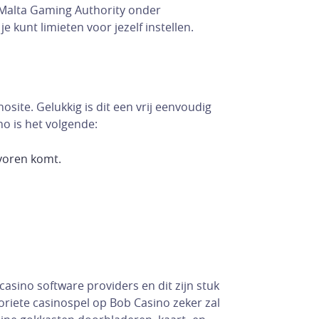
 Malta Gaming Authority onder
kunt limieten voor jezelf instellen.
site. Gelukkig is dit een vrij eenvoudig
no is het volgende:
 voren komt.
asino software providers en dit zijn stuk
oriete casinospel op Bob Casino zeker zal