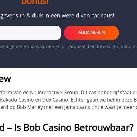
bonus!
egevens in & duik in een wereld van cadeaus!
ABONNEREN
ze algemene voorwaarden en privacybeleid en bevestigt u dat u m
iew
form van de N1 Interactive Group. Dit casinobedrijf staat 
o, Kakadu Casino en Dux Casino. Echter gaan we het in deze 
eerd op Bob Marley met een Jamaicaans tintje waar je meer 
id – Is Bob Casino Betrouwbaar?