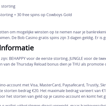
 storting
storting + 30 free spins op Cowboys Gold
zetten om mogelijke winsten op te nemen naar je bankrekeni
men. De Bob Casino gratis spins zijn 3 dagen geldig. Er is
Informatie
zijn: BEHAPPY voor de eerste storting, JUNGLE voor de t
n van de Thursday Reload bonus dien je THU als promotie c
ino-account met Visa, MasterCard, Paysafecard, Trustly, Skril
e storten bedrag €20. Het maximale bedrag varieert van €1
or het storten van geld op je casino-account en komt het ge
e-wallet uitbetalingen direct verwerkt, maar bankoverschr