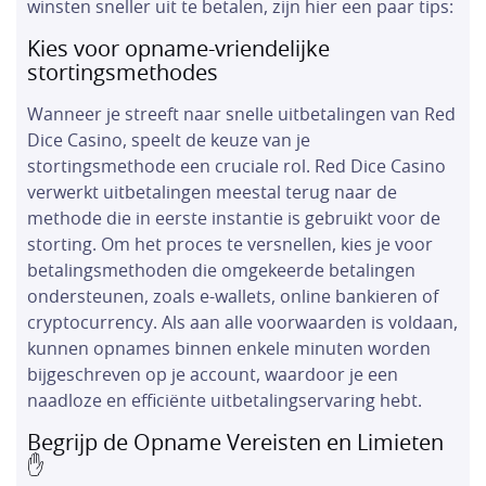
winsten sneller uit te betalen, zijn hier een paar tips:
Kies voor opname-vriendelijke
stortingsmethodes
Wanneer je streeft naar snelle uitbetalingen van Red
Dice Casino, speelt de keuze van je
stortingsmethode een cruciale rol. Red Dice Casino
verwerkt uitbetalingen meestal terug naar de
methode die in eerste instantie is gebruikt voor de
storting. Om het proces te versnellen, kies je voor
betalingsmethoden die omgekeerde betalingen
ondersteunen, zoals e-wallets, online bankieren of
cryptocurrency. Als aan alle voorwaarden is voldaan,
kunnen opnames binnen enkele minuten worden
bijgeschreven op je account, waardoor je een
naadloze en efficiënte uitbetalingservaring hebt.
Begrijp de Opname Vereisten en Limieten
✋