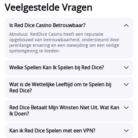
Veelgestelde Vragen
Is Red Dice Casino Betrouwbaar?
Absoluut. RedDice Casino heeft een reputatie
opgebouwd van betrouwbaarheid, ondersteund door
jarenlange ervaring en een toewijding om een veilige
spelomgeving te bieden.
Welke Spellen Kan Ik Spelen bij Red Dice?
RedDice biedt een gevarieerde selectie om tegemoet
te komen aan de voorkeuren van elke speler. Hun
Wat is de Wettelijke Leeftijd om te Spelen bij
bibliotheek heeft een enorm aanbod aan spellen,
Red Dice?
waaronder slots, jackpotspellen, live casino-
aanbiedingen en verschillende andere tafel- en
Om deel te nemen aan de spellen bij RedDice, moet
kaartspellen.
je minstens 18 jaar oud zijn. Spelers moeten zich
Red Dice Betaalt Mijn Winsten Niet Uit. Wat Kan
houden aan de wettelijke gokleeftijd in hun
Ik Doen?
jurisdictie. RedDice handhaaft strikt de
leeftijdsbeperkingen om verantwoordelijk spelen te
Als spelers geconfronteerd worden met
promoten.
uitbetalingsproblemen, kunnen ze contact opnemen
Kan ik Red Dice Spelen met een VPN?
met de klantendienst van RedDice Casino voor snelle