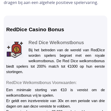
dragen bij aan een algehele positieve spelervaring.
RedDice Casino Bonus
Red Dice Welkomstbonus
Bij het betreden van de wereld van RedDice 
worden spelers begroet met een royale 
welkomstbonus. De Red Dice welkomstbonus 
biedt spelers tot 200% match tot €1000 op hun eerste 
stortingen.
RedDice Welkomstbonus Voorwaarden:
Een minimale storting van €10 is vereist om de 
welkomstbonus vrij te spelen.
Er geldt een inzetvereiste van 30x en een periode van drie 
dagen om aan deze vereiste te voldoen.