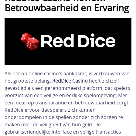
Betrouwbaarheid en Ervaring
Als het op online casino’s aankosmt, is vertrouwen van
het grootste belang.
RedDice Casino
heeft zichzelf
gevestigd als een gerenommeerd platform, dat spelers
voorziet van een veilige en eerlijke spelomgeving. Met
een focus op transparantie en betrouwbaarheid zorgt
RedDice ervoor dat spelers zich kunnen
onderdompelen in de spellen zonder zich zorgen te
maken over de veiligheid van hun geld. De
gebruiksvriendelijke interface en veilige transacties