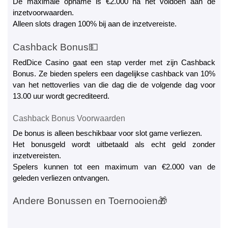
De maximale opname is €2.000 na het voldoen aan de 
inzetvoorwaarden.
Alleen slots dragen 100% bij aan de inzetvereiste.
Cashback Bonus💵
RedDice Casino gaat een stap verder met zijn Cashback 
Bonus. Ze bieden spelers een dagelijkse cashback van 10% 
van het nettoverlies van die dag die de volgende dag voor 
13.00 uur wordt gecrediteerd.
Cashback Bonus Voorwaarden
De bonus is alleen beschikbaar voor slot game verliezen.
Het bonusgeld wordt uitbetaald als echt geld zonder 
inzetvereisten.
Spelers kunnen tot een maximum van €2.000 van de 
geleden verliezen ontvangen.
Andere Bonussen en Toernooien🎁