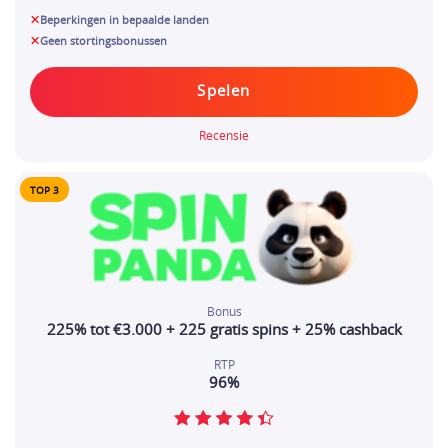
×
Beperkingen in bepaalde landen
×
Geen stortingsbonussen
Spelen
Recensie
TOP
3
Bonus
225% tot €3.000 + 225 gratis spins + 25% cashback
RTP
96%