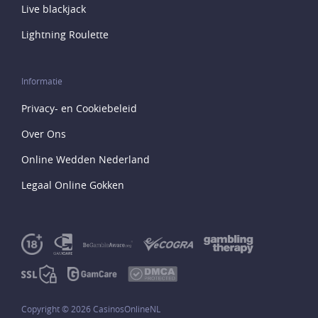
Live blackjack
Lightning Roulette
Informatie
Privacy- en Cookiebeleid
Over Ons
Online Wedden Nederland
Legaal Online Gokken
Copyright © 2026 CasinosOnlineNL