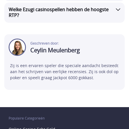
kansspelbelasting betalen.
Nee, Ezugi ontwikkelt alleen online casino games.
Welke Ezugi casinospellen hebben de hoogste
RTP?
De grootste RTP-uitbetalingen krijg je statistisch
gezien bij Ezugi’s Casino Hold'em met 97,84%.
Geschreven door:
Ceylin
Meulenberg
Zij is een ervaren speler die speciale aandacht besteedt
aan het schrijven van eerlijke recensies. Zij is ook dol op
poker en speelt graag Jackpot 6000 gokkast.
Populaire Categorieën