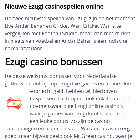
Nieuwe Ezugi casinospellen online
De twee nieuwste spellen van Ezugi zijn op het moment
Live Andar Bahar en Cricket War. Cricket War is te
vergelijken met Football Studio, maar dan met cricket
in plaats van voetbal en Andar Bahar is een Indische
baccaratvariant.
Ezugi casino bonussen
De beste welkomstbonussen voor Nederlandse
gokkers die dol zijn op Ezugi live games en online slots
voor echt geld, hebben wij hierboven
besproken. Toch zijn er ook enkele andere
noemenswaardige Ezugi online casino’s
waar je games van Ezugi kunt spelen met
een leuke bonus. Zo zijn de casino
aanbiedingen en promoties van Wazamba casino erg
goed, maar bijvoorbeeld ook Mr Green casino, waar je