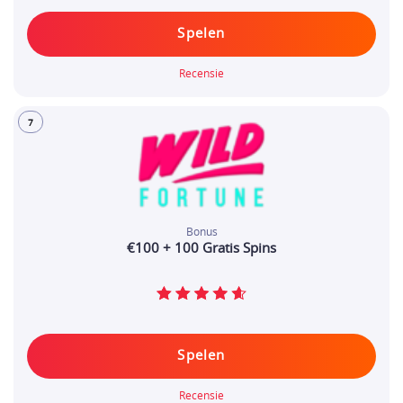
Spelen
Recensie
7
Bonus
€100 + 100 Gratis Spins
Spelen
Recensie