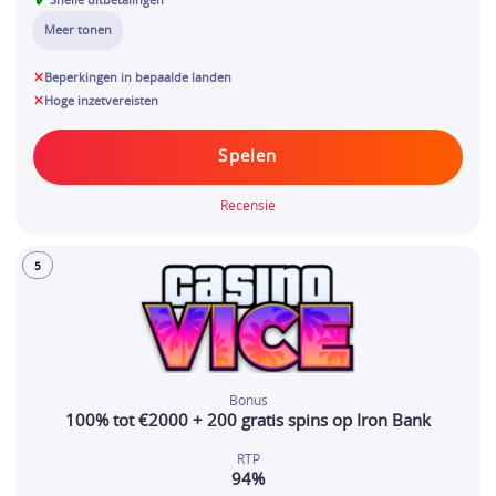
✓
Snelle uitbetalingen
Meer tonen
×
Beperkingen in bepaalde landen
×
Hoge inzetvereisten
Spelen
Recensie
5
Bonus
100% tot €2000 + 200 gratis spins op Iron Bank
RTP
94%