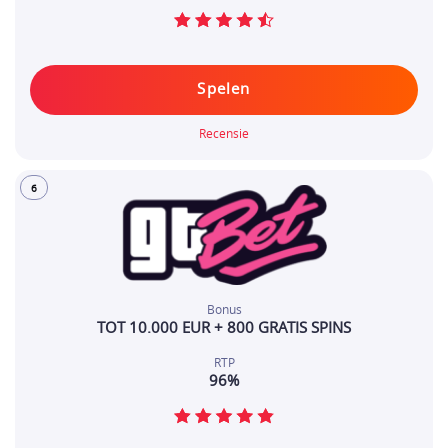
Spelen
Recensie
6
Bonus
TOT 10.000 EUR + 800 GRATIS SPINS
RTP
96%